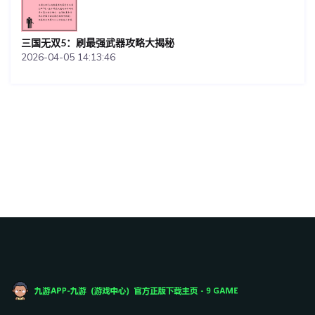
三国无双5：刷最强武器攻略大揭秘
2026-04-05 14:13:46