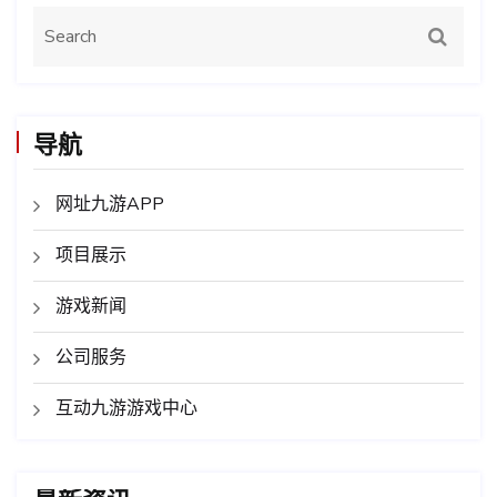
导航
网址九游APP
项目展示
游戏新闻
公司服务
互动九游游戏中心