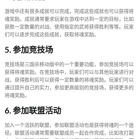
游戏中还有很多成就可以完成，完成这些成就也可以获得将
魂奖励。成就通常要求玩家在游戏中达到一定的目标，比如
获胜一定数量的对战、使用指定的武将获得胜利等等。玩家
们可以逐步完成这些成就，获取将魂奖励。
5. 参加竞技场
竞技场是三国杀移动版中的一个重要功能，参加竞技场可以
获得将魂奖励。在竞技场中，玩家们可以与其他玩家进行对
战，获得胜利后可以获得一定数量的将魂奖励。玩家们可以
通过提升自己的实力，参加更高级别的竞技场，获得更多的
将魂奖励。
6. 参加联盟活动
加入一个活跃的联盟，参加联盟活动也是获得将魂的一个途
径。联盟活动通常需要联盟成员一起合作完成，比如攻打副