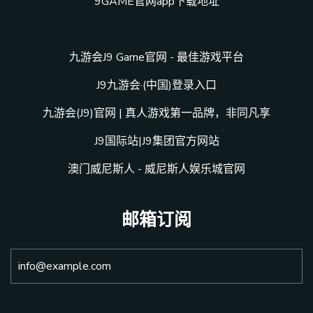
9GAME官网app下载地址
九游会J9 Game官网 - 最佳游戏平台
J9九游会·(中国)登录入口
九游会(J9)官网 | 真人游戏第一品牌，非同凡享
J9国际站|J9集团官方网站
澳门威尼斯人 - 威尼斯人娱乐城官网
邮箱订阅