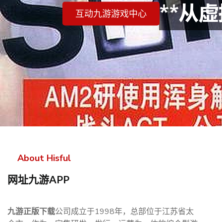
互动九游游戏中心
About Hisful
网址九游APP
九游正版下载
公司成立于1998年，总部位于江苏省太