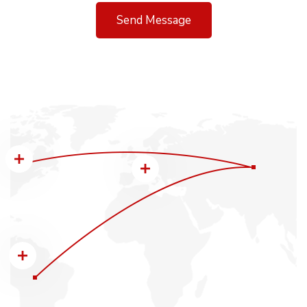
Send Message