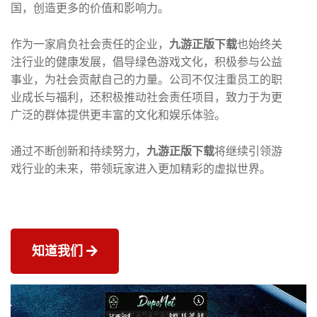
国，创造更多的价值和影响力。
作为一家肩负社会责任的企业，
九游正版下载
也始终关
注行业的健康发展，倡导绿色游戏文化，积极参与公益
事业，为社会贡献自己的力量。公司不仅注重员工的职
业成长与福利，还积极推动社会责任项目，致力于为更
广泛的群体提供更丰富的文化和娱乐体验。
通过不断创新和持续努力，
九游正版下载
将继续引领游
戏行业的未来，带领玩家进入更加精彩的虚拟世界。
知道我们