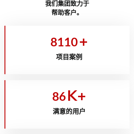
我们集团致力于
帮助客户。
+
8110
项目案例
K+
86
满意的用户