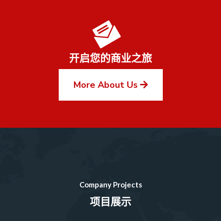
开启您的商业之旅
More About Us
Company Projects
三国战纪：周瑜装备免费获取秘籍
项目展示