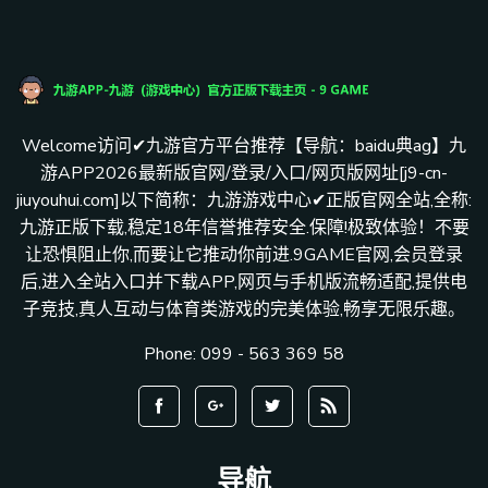
Welcome访问✔九游官方平台推荐【导航：baidu典ag】九
游APP2026最新版官网/登录/入口/网页版网址[j9-cn-
jiuyouhui.com]以下简称：九游游戏中心✔正版官网全站,全称:
九游正版下载,稳定18年信誉推荐安全.保障!极致体验！不要
让恐惧阻止你,而要让它推动你前进.9GAME官网,会员登录
后,进入全站入口并下载APP,网页与手机版流畅适配,提供电
子竞技,真人互动与体育类游戏的完美体验,畅享无限乐趣。
Phone: 099 - 563 369 58
导航