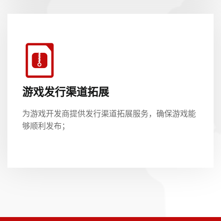
游戏发行渠道拓展
为游戏开发商提供发行渠道拓展服务，确保游戏能
够顺利发布；