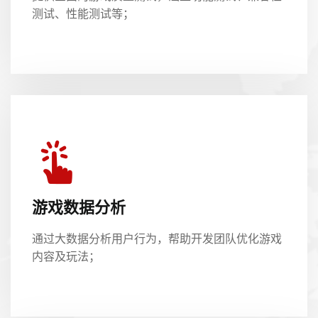
测试、性能测试等；
游戏数据分析
通过大数据分析用户行为，帮助开发团队优化游戏
内容及玩法；