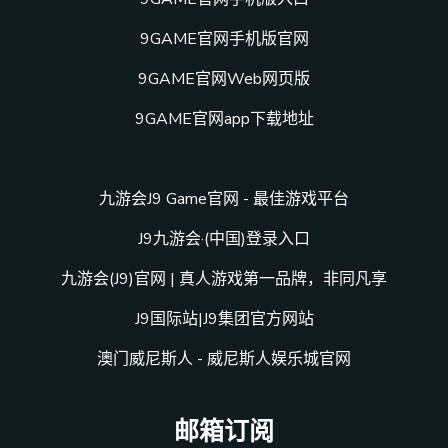
9GAME官网手机版官网
9GAME官网Web网页版
9GAME官网app下载地址
九游会J9 Game官网 - 最佳游戏平台
J9九游会·(中国)登录入口
九游会(J9)官网 | 真人游戏第一品牌，非同凡享
J9国际站|J9集团官方网站
澳门威尼斯人 - 威尼斯人娱乐城官网
邮箱订阅