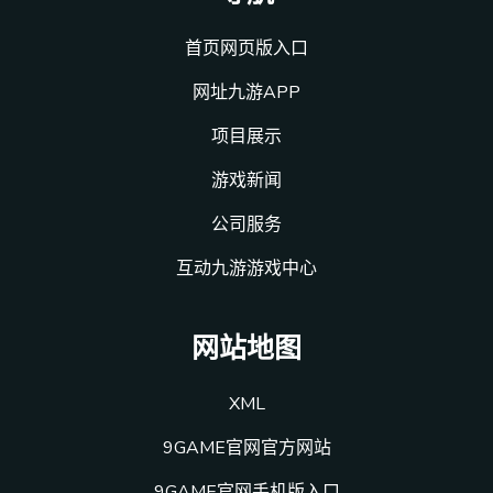
首页网页版入口
网址九游APP
项目展示
游戏新闻
公司服务
互动九游游戏中心
网站地图
XML
9GAME官网官方网站
9GAME官网手机版入口